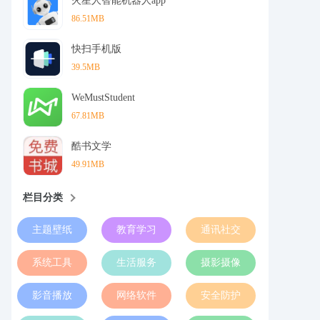
火星人智能机器人app
86.51MB
快扫手机版
39.5MB
WeMustStudent
67.81MB
酷书文学
49.91MB
栏目分类
主题壁纸
教育学习
通讯社交
系统工具
生活服务
摄影摄像
影音播放
网络软件
安全防护