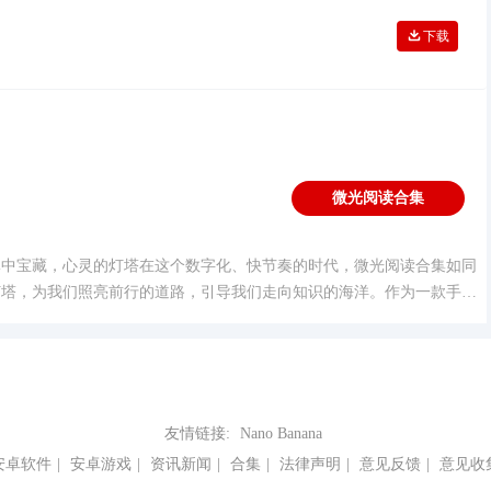
下载
微光阅读合集
集
掌中宝藏，心灵的灯塔在这个数字化、快节奏的时代，微光阅读合集如同
灯塔，为我们照亮前行的道路，引导我们走向知识的海洋。作为一款手机
阅读合集不仅拥有海量的图书资源，更
友情链接:
Nano Banana
安卓软件
|
安卓游戏
|
资讯新闻
|
合集
|
法律声明
|
意见反馈
|
意见收