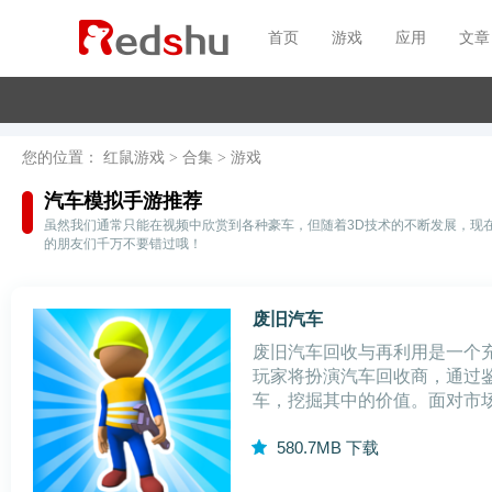
首页
游戏
应用
文章
您的位置：
红鼠游戏
>
合集
>
游戏
汽车模拟手游推荐
虽然我们通常只能在视频中欣赏到各种豪车，但随着3D技术的不断发展，现
的朋友们千万不要错过哦！
废旧汽车
废旧汽车回收与再利用是一个
玩家将扮演汽车回收商，通过
车，挖掘其中的价值。面对市
家需运用智慧和策略，打造繁
5
80.7MB
下载
1.真实的汽车物理引擎：游戏