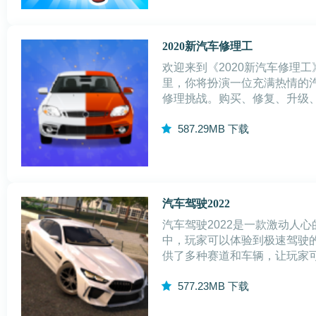
2020新汽车修理工
欢迎来到《2020新汽车修理
里，你将扮演一位充满热情的
修理挑战。购买、修复、升级
的成就感。高度自由的玩法，
5
87.29MB
下载
力和策略。成为一位成功的汽
汽车驾驶2022
汽车驾驶2022是一款激动人
中，玩家可以体验到极速驾驶
供了多种赛道和车辆，让玩家
游戏还拥有丰富的游戏模式和
5
77.23MB
下载
线竞技，都能让玩家沉浸在赛