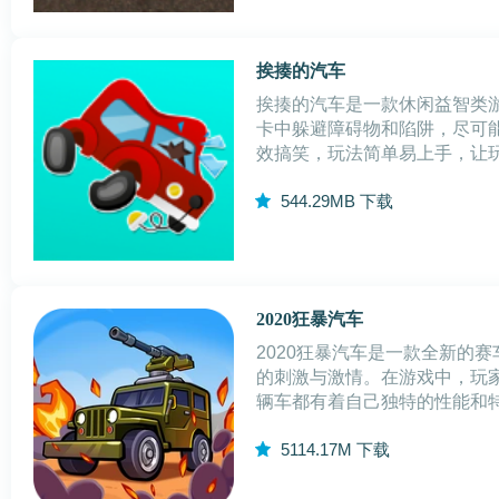
挨揍的汽车
挨揍的汽车是一款休闲益智类
卡中躲避障碍物和陷阱，尽可
效搞笑，玩法简单易上手，让
我。挨揍的汽车游戏特性1.精
5
44.29MB
下载
觉享受。2.游戏中汽车种类繁
2020狂暴汽车
2020狂暴汽车是一款全新的
的刺激与激情。在游戏中，玩
辆车都有着自己独特的性能和
游戏场景丰富多样，从城市街
5
114.17M
下载
的风景和挑战。同时，游戏还