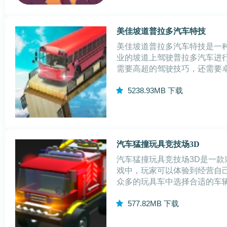
美佳坡道普拉多汽车特技
美佳坡道普拉多汽车特技是一
业的坡道上驾驶普拉多汽车进
需要高超的驾驶技巧，还需要
共同完成，同时还需要具备强
5
238.93MB
下载
完美的团队合作，美佳坡道普
汽车猛撞玩具竞技场3D
汽车猛撞玩具竞技场3D是一
戏中，玩家可以体验到经营自
众多的玩具车中选择合适的车
对抗。游戏中还有各种任务和
5
77.82MB
下载
和经验值，提升自己的技能和