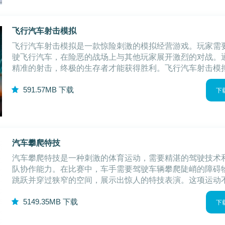
飞行汽车射击模拟
飞行汽车射击模拟是一款惊险刺激的模拟经营游戏。玩家需
驶飞行汽车，在险恶的战场上与其他玩家展开激烈的对战。
精准的射击，终极的生存者才能获得胜利。飞行汽车射击模
戏优势1.独特的飞行汽车设计：游戏中的飞行汽车不仅可以
5
91.57MB
下载
面上行驶，还可以在空中飞行，提供多
下
汽车攀爬特技
汽车攀爬特技是一种刺激的体育运动，需要精湛的驾驶技术
队协作能力。在比赛中，车手需要驾驶车辆攀爬陡峭的障碍
跳跃并穿过狭窄的空间，展示出惊人的特技表演。这项运动
要求车手的勇气和技巧，还需要车辆的稳定性和耐用性。汽
5
149.35MB
下载
爬特技游戏玩法1.选择和定制车辆：玩
下