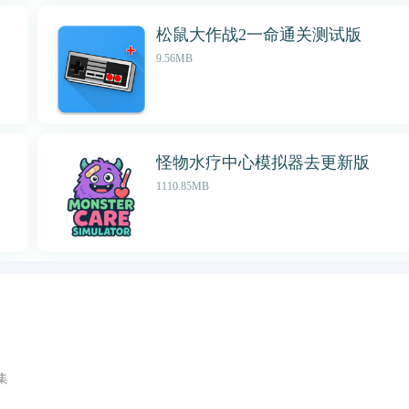
松鼠大作战2一命通关测试版
9.56MB
怪物水疗中心模拟器去更新版
1110.85MB
集