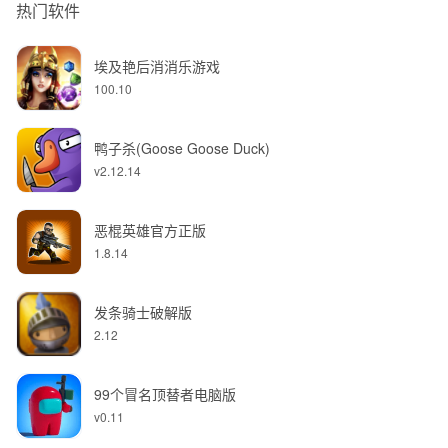
热门软件
埃及艳后消消乐游戏
100.10
鸭子杀(Goose Goose Duck)
v2.12.14
恶棍英雄官方正版
1.8.14
发条骑士破解版
2.12
99个冒名顶替者电脑版
v0.11