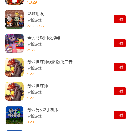
1.0.29
彩虹朋友
下载
冒险游戏
v2.536.479
全民马戏团模拟器
下载
冒险游戏
v1.27
恐龙训练师破解版免广告
下载
冒险游戏
1.27
恐龙训练师
下载
冒险游戏
1.27
恐龙兄弟2手机版
下载
冒险游戏
3.23