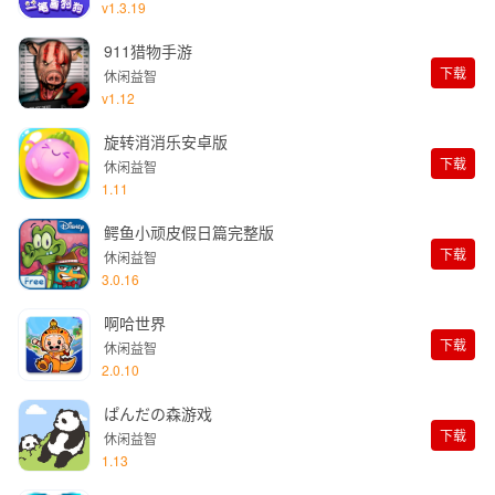
v1.3.19
911猎物手游
下载
休闲益智
v1.12
旋转消消乐安卓版
下载
休闲益智
1.11
鳄鱼小顽皮假日篇完整版
下载
休闲益智
3.0.16
啊哈世界
下载
休闲益智
2.0.10
ぱんだの森游戏
下载
休闲益智
1.13