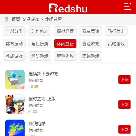
首页
安卓游戏
>
休闲益智
全部分类
动作格斗
模拟经营
赛车竞速
飞行射击
体育运动
角色扮演
休闲益智
冒险游戏
策略游戏
养成游戏
塔防游戏
解谜逃脱
网络游戏
继续跳下去游戏
下载
休闲益智
1.0.35
银时之魂-正版
下载
休闲益智
v1.33
赚钱跑酷
下载
休闲益智