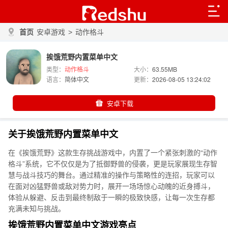
首页
安卓游戏
>
动作格斗
挨饿荒野内置菜单中文
类型：
动作格斗
大小：
63.55MB
语言：
简体中文
更新：
2026-08-05 13:24:02
安卓下载
关于挨饿荒野内置菜单中文
在《挨饿荒野》这款生存挑战游戏中，内置了一个紧张刺激的“动作
格斗”系统，它不仅仅是为了抵御野兽的侵袭，更是玩家展现生存智
慧与战斗技巧的舞台。通过精准的操作与策略性的连招，玩家可以
在面对凶猛野兽或敌对势力时，展开一场场惊心动魄的近身搏斗，
体验从躲避、反击到最终制敌于一瞬的极致快感，让每一次生存都
充满未知与挑战。
挨饿荒野内置菜单中文游戏亮点