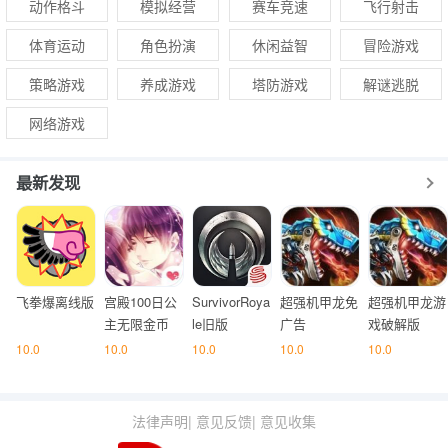
动作格斗
模拟经营
赛车竞速
飞行射击
体育运动
角色扮演
休闲益智
冒险游戏
策略游戏
养成游戏
塔防游戏
解谜逃脱
网络游戏
最新发现
飞拳爆离线版
宫殿100日公
SurvivorRoya
超强机甲龙免
超强机甲龙游
主无限金币
le旧版
广告
戏破解版
10.0
10.0
10.0
10.0
10.0
法律声明
|
意见反馈
|
意见收集