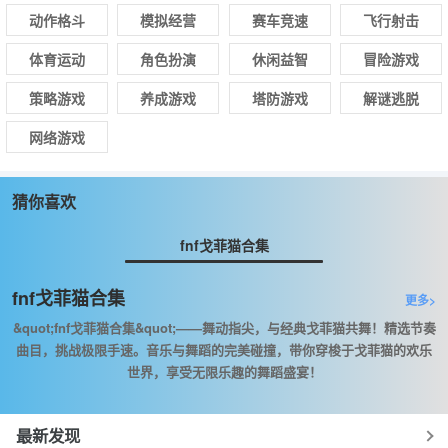
动作格斗
模拟经营
赛车竞速
飞行射击
体育运动
角色扮演
休闲益智
冒险游戏
策略游戏
养成游戏
塔防游戏
解谜逃脱
网络游戏
猜你喜欢
fnf戈菲猫合集
fnf戈菲猫合集
更多>
&quot;fnf戈菲猫合集&quot;——舞动指尖，与经典戈菲猫共舞！精选节奏
曲目，挑战极限手速。音乐与舞蹈的完美碰撞，带你穿梭于戈菲猫的欢乐
世界，享受无限乐趣的舞蹈盛宴！
最新发现