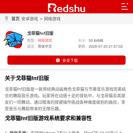
首页
安卓游戏
>
网络游戏
戈菲猫fnf旧版
类型：
网络游戏
大小：
50.84MB
语言：
简体中文
更新：
2026-07-20 21:57:02
安卓下载
关于戈菲猫fnf旧版
戈菲猫fnf旧版是一款将经典动画角色戈菲猫与节奏音乐游戏完美结
合的舞蹈音乐游戏。玩家将在动感十足的音轨中，与戈菲猫及其朋
友们一同舞动，通过精准的按键操作挑战各种难度级别的曲目，享
受音乐与舞蹈带来的无限乐趣。
戈菲猫fnf旧版游戏系统要求和兼容性
1.
操作系统
：支持Windows 7及以上版本，MacOS 10.10及以上，