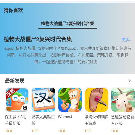
猜你喜欢
植物大战僵尸2复兴时代合集
植物大战僵尸2复兴时代合集
更多>
&quot;植物大战僵尸2复兴时代合集&quot;，双人共斗新篇章！集结经典与
创新，与好友并肩作战，抵御僵尸侵袭，守护家园。策略升级，乐趣翻
倍，一起迎接植物与僵尸的复兴对决！
最新发现
保卫萝卜3助
汉字大英雄正
Worms4
甲沟炎修脚解
急速猜动物官
手最新版
版
压游戏
方正版
10.0
10.0
10.0
10.0
10.0