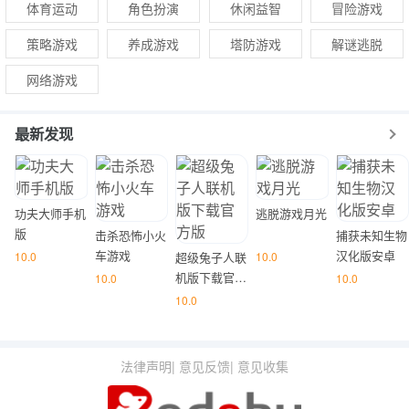
体育运动
角色扮演
休闲益智
冒险游戏
策略游戏
养成游戏
塔防游戏
解谜逃脱
网络游戏
最新发现
功夫大师手机
逃脱游戏月光
版
击杀恐怖小火
捕获未知生物
车游戏
汉化版安卓
10.0
超级兔子人联
10.0
机版下载官方
10.0
10.0
版
10.0
法律声明
|
意见反馈
|
意见收集