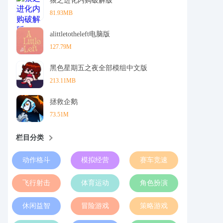
狼之进化内购破解版
81.93MB
alittletotheleft电脑版
127.79M
黑色星期五之夜全部模组中文版
213.11MB
拯救企鹅
73.51M
栏目分类
动作格斗
模拟经营
赛车竞速
飞行射击
体育运动
角色扮演
休闲益智
冒险游戏
策略游戏