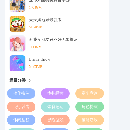
迷你乐园换装舞台手游
140.93M
天天摆地摊最新版
51.79MB
做我女朋友好不好无限提示
111.67M
Llama throw
54.95MB
栏目分类
动作格斗
模拟经营
赛车竞速
飞行射击
体育运动
角色扮演
休闲益智
冒险游戏
策略游戏