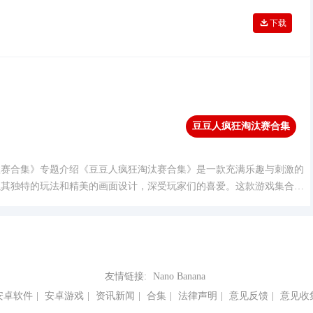
下载
豆豆人疯狂淘汰赛合集
淘汰赛合集
汰赛合集》专题介绍《豆豆人疯狂淘汰赛合集》是一款充满乐趣与刺激的
以其独特的玩法和精美的画面设计，深受玩家们的喜爱。这款游戏集合了
赛模式，让玩家们在轻松愉快的氛围中，挑战自己的反应速度和智慧。在
将扮演可爱的
友情链接:
Nano Banana
安卓软件
|
安卓游戏
|
资讯新闻
|
合集
|
法律声明
|
意见反馈
|
意见收